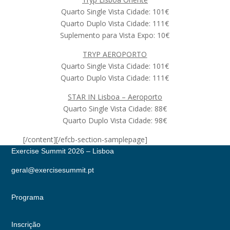
Quarto Single Vista Cidade: 101€
Quarto Duplo Vista Cidade: 111€
Suplemento para Vista Expo: 10€
TRYP AEROPORTO
Quarto Single Vista Cidade: 101€
Quarto Duplo Vista Cidade: 111€
STAR IN Lisboa – Aeroporto
Quarto Single Vista Cidade: 88€
Quarto Duplo Vista Cidade: 98€
[/content][/efcb-section-samplepage]
Exercise Summit 2026 – Lisboa
geral@exercisesummit.pt
Programa
Inscrição