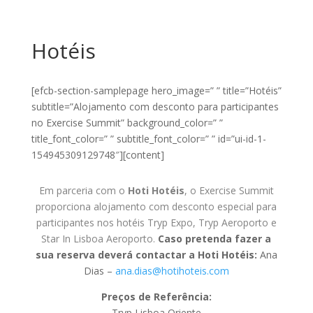
Hotéis
[efcb-section-samplepage hero_image=” ” title=”Hotéis”
subtitle=”Alojamento com desconto para participantes
no Exercise Summit” background_color=” ”
title_font_color=” ” subtitle_font_color=” ” id=”ui-id-1-
154945309129748″][content]
Em parceria com o
Hoti Hotéis
, o Exercise Summit
proporciona alojamento com desconto especial para
participantes nos hotéis Tryp Expo, Tryp Aeroporto e
Star In Lisboa Aeroporto.
Caso pretenda fazer a
sua reserva deverá contactar a Hoti Hotéis:
Ana
Dias –
ana.dias@hotihoteis.com
Preços de Referência:
Tryp Lisboa Oriente