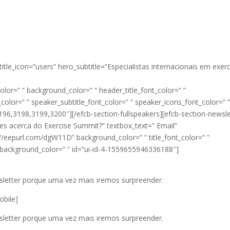
title_icon=”users” hero_subtitle=”Especialistas internacionais em exerc
or=” ” background_color=” ” header_title_font_color=” ”
_color=” ” speaker_subtitle_font_color=” ” speaker_icons_font_color=” 
96,3198,3199,3200″][/efcb-section-fullspeakers][efcb-section-newsle
des acerca do Exercise Summit?” textbox_text=” Email”
://eepurl.com/dgW11D” background_color=” ” title_font_color=” ”
n_background_color=” ” id=”ui-id-4-1559655946336188″]
letter porque uma vez mais iremos surpreender.
obile]
letter porque uma vez mais iremos surpreender.