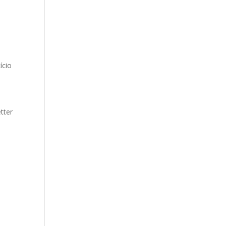
ício
”
tter