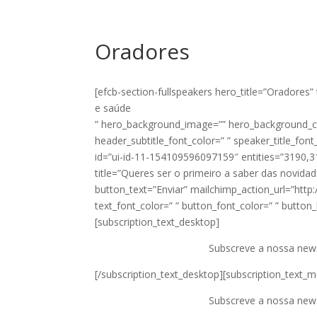
Oradores
[efcb-section-fullspeakers hero_title=”Oradores” 
e saúde
” hero_background_image=”” hero_background_col
header_subtitle_font_color=” ” speaker_title_font
id=”ui-id-11-154109596097159″ entities=”3190,31
title=”Queres ser o primeiro a saber das novida
button_text=”Enviar” mailchimp_action_url=”http
text_font_color=” ” button_font_color=” ” butto
[subscription_text_desktop]
Subscreve a nossa news
[/subscription_text_desktop][subscription_text_m
Subscreve a nossa news