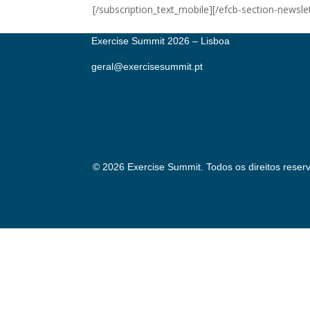
[/subscription_text_mobile][/efcb-section-newsle
Exercise Summit 2026 – Lisboa
geral@exercisesummit.pt
© 2026 Exercise Summit. Todos os direitos reser