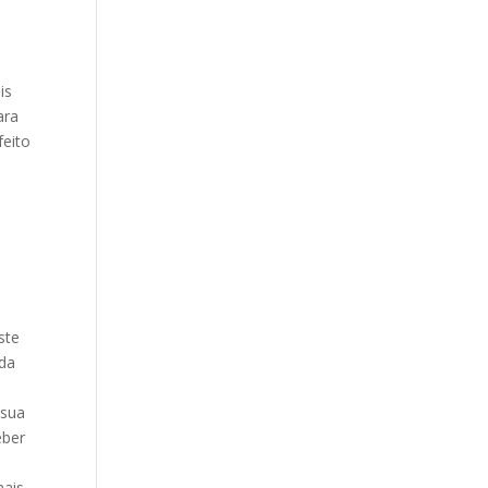
is
ara
feito
ste
 da
 sua
eber
nais