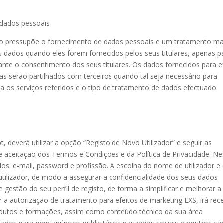
e dados pessoais
ítio pressupõe o fornecimento de dados pessoais e um tratamento ma
s dados quando eles forem fornecidos pelos seus titulares, apenas p
nte o consentimento dos seus titulares. Os dados fornecidos para e
as serão partilhados com terceiros quando tal seja necessário para
da os serviços referidos e o tipo de tratamento de dados efectuado.
pt, deverá utilizar a opção “Registo de Novo Utilizador” e seguir as
a e aceitação dos Termos e Condições e da Política de Privacidade. Ne
dos: e-mail, password e profissão. A escolha do nome de utilizador e
utilizador, de modo a assegurar a confidencialidade dos seus dados
e gestão do seu perfil de registo, de forma a simplificar e melhorar a
lar a autorização de tratamento para efeitos de marketing EXS, irá rec
odutos e formações, assim como conteúdo técnico da sua área
ados para gerir anúncios publicitários nas redes sociais e noutros ca