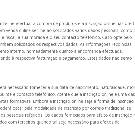
rmite-lhe efectuar a compra de produtos e a inscrição online nas ofer
m venda online ser-lhe-ão solicitados vários dados pessoais, como 
l e fiscal, a sua morada e o seu contacto telefónico. Caso opte pelo
ambém solicitados os respectivos dados. As informações recolhidas
amento interno, nomeadamente quanto à encomenda efectuada,
endo à respectiva facturação e pagamento. Estes dados não serão
será necessário fornecer a sua data de nascimento, naturalidade, mo
uinte e contacto telefónico. Atente que a inscrição online é uma da
rtas formativas. Embora a inscrição online seja a forma de inscrição
derá optar pela modalidade de inscrição por correio tradicional se
s pessoais referidos. Os dados fornecidos para efeito de inscrição 
dos com terceiros quando tal seja necessário para efeitos de