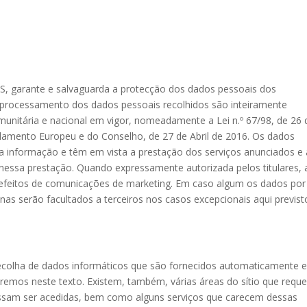
XS, garante e salvaguarda a protecção dos dados pessoais dos
a e processamento dos dados pessoais recolhidos são inteiramente
munitária e nacional em vigor, nomeadamente a Lei n.º 67/98, de 26 
amento Europeu e do Conselho, de 27 de Abril de 2016. Os dados
a informação e têm em vista a prestação dos serviços anunciados e 
 nessa prestação. Quando expressamente autorizada pelos titulares, 
 efeitos de comunicações de marketing. Em caso algum os dados por 
as serão facultados a terceiros nos casos excepcionais aqui previst
, a recolha de dados informáticos que são fornecidos automaticamente
remos neste texto. Existem, também, várias áreas do sítio que requ
ossam ser acedidas, bem como alguns serviços que carecem dessas