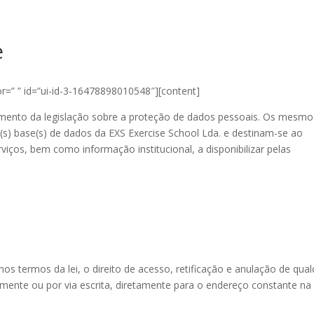
e
lor=” ” id=”ui-id-3-16478898010548″][content]
mento da legislação sobre a proteção de dados pessoais. Os mesmo
(s) base(s) de dados da EXS Exercise School Lda. e destinam-se ao
viços, bem como informação institucional, a disponibilizar pelas
nos termos da lei, o direito de acesso, retificação e anulação de qua
lmente ou por via escrita, diretamente para o endereço constante na