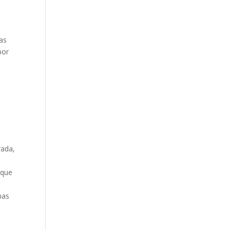
tas
por
rada,
s
 que
nas