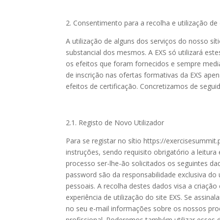
2. Consentimento para a recolha e utilização d
A utilização de alguns dos serviços do nosso s
substancial dos mesmos. A EXS só utilizará este
os efeitos que foram fornecidos e sempre media
de inscrição nas ofertas formativas da EXS apen
efeitos de certificação. Concretizamos de segui
2.1. Registo de Novo Utilizador
Para se registar no sítio https://exercisesummit.
instruções, sendo requisito obrigatório a leitur
processo ser-lhe-ão solicitados os seguintes da
password são da responsabilidade exclusiva do 
pessoais. A recolha destes dados visa a criação 
experiência de utilização do site EXS. Se assina
no seu e-mail informações sobre os nossos pr
profissional. Poderemos também utilizar esses d