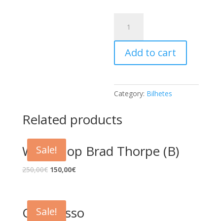
Congresso
2024
(A)
Add to cart
quantity
Category:
Bilhetes
Related products
Workshop Brad Thorpe (B)
Sale!
250,00
€
150,00
€
Congresso
Sale!