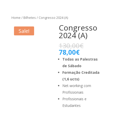
Home
/
Bilhetes
/ Congresso 2024 (A)
Congresso
Sale!
2024 (A)
130,00
€
78,00
€
Todas as Palestras
de Sábado
Formação Creditada
(1,6 ucts)
Net-working com
Profissionais
Profissionais e
Estudantes