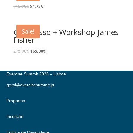
115,00
€
51,75
€
Congresso + Workshop James
Sale!
Fisher
275,00
€
165,00
€
Exercise Summit 2026 – Lisboa
geral@exercisesummit.pt
Programa
Inscrição
Politica de Privacidade