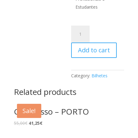
Estudantes
Workshop
Luke
Carlson
Add to cart
(B)
quantity
Category:
Bilhetes
Related products
Congresso – PORTO
Sale!
55,00
€
41,25
€