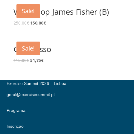
Workshop James Fisher (B)
Sale!
250,00
€
150,00
€
Congresso
Sale!
115,00
€
51,75
€
Exercise Summit 2026 – Lisboa
geral@exercisesummit.pt
Programa
Inscrição