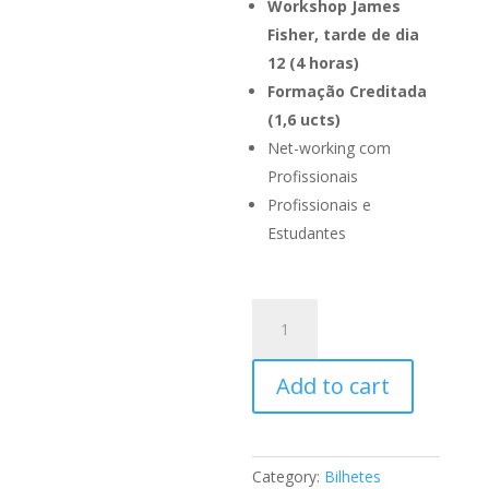
Workshop James
Fisher, tarde de dia
12 (4 horas)
Formação Creditada
(1,6 ucts)
Net-working com
Profissionais
Profissionais e
Estudantes
Workshop
Brad
Thorpe
Add to cart
+
Workshop
James
Fisher
Category:
Bilhetes
(C)