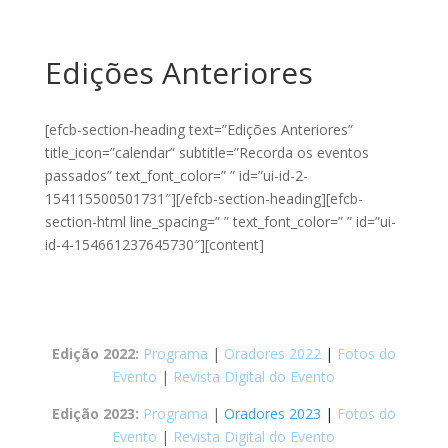
Edições Anteriores
[efcb-section-heading text=”Edições Anteriores”
title_icon=”calendar” subtitle=”Recorda os eventos
passados” text_font_color=” ” id=”ui-id-2-
154115500501731″][/efcb-section-heading][efcb-
section-html line_spacing=” ” text_font_color=” ” id=”ui-
id-4-154661237645730″][content]
Edição 2022:
Programa
|
Oradores 2022
|
Fotos do
Evento
|
Revista Digital do Evento
Edição 2023:
Programa
|
Oradores 2023
|
Fotos do
Evento
|
Revista Digital do Evento