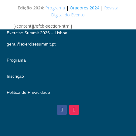
Edição 2024:
Programa
|
Oradores 2024
|
Revista
Digital do Evento
[/content][/efcb-section-html]
Exercise Summit 2026 – Lisboa
geral@exercisesummit.pt
Programa
Inscrição
Politica de Privacidade